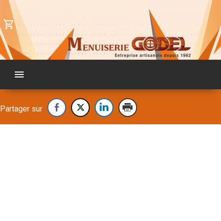
[wpseo_breadcrumb]
Partager sur