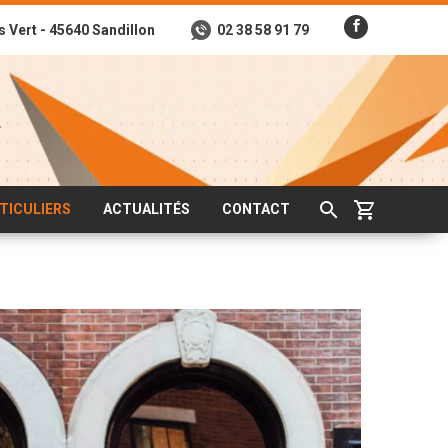
s Vert - 45640 Sandillon
02 38 58 91 79
TICULIERS
ACTUALITÉS
CONTACT